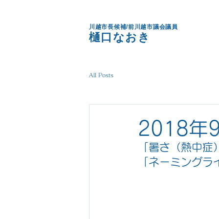
川越市長候補/前川越市議会議員
樋口なおき
All Posts
2018年
「暑さ（熱中症
「ネーミングラ