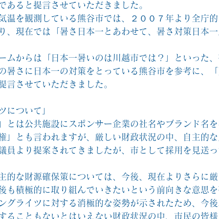
であると提言させていただきました。
気温を観測している熊谷市では、２００７年より全庁的
り、現在では「暑さ日本一とあわせて、暑さ対策日本一
ームからは「日本一暑いのは川越市では？」といった、
の暑さに日本一の対策をとっている熊谷市を参考に、「
提言させていただきました。
ツについて」
」とは公共施設にスポンサー企業の社名やブランド名を
権」とも言われますが、厳しい財政状況の中、自主的な
議員より提案されてきましたが、市として採用を見送っ
主的な財源確保策については、今後、現在よりさらに厳
後も積極的に取り組んでいきたいという前向きな意思を
ングライツに対する消極的な姿勢が示されたため、今後
することもないとはいえない財政状況の中、市民の皆様