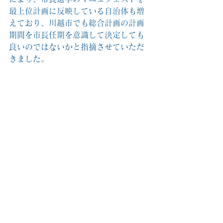
最上位計画に反映している自治体も増
えており、川越市でも総合計画の計画
期間を市長任期を意識して決定しても
良いのではないかと指摘させていただ
きました。
＃川越市議会　＃樋口なおき　＃樋口
直喜　＃一般質問
See All
Recent Posts