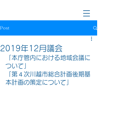
川越市長候補/前川越市議会議員
樋口なおき
Post
2019年12月議会
「本庁管内における地域会議に
ついて」
「第４次川越市総合計画後期基
本計画の策定について」