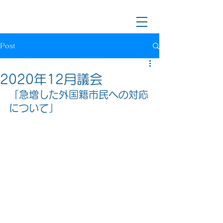
川越市長候補/前川越市議会議員
樋口なおき
Post
2020年12月議会
「急増した外国籍市民への対応
について」