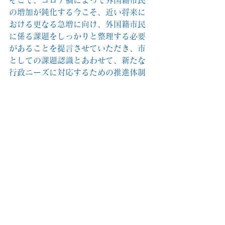
そこで、コロナ禍によって外国籍市民
の増加が鈍化する今こそ、近い将来に
おける更なる急増に向け、外国籍市民
に係る課題をしっかりと整理する必要
があることを提言させていただき、市
としての課題認識とあわせて、新たな
行政ニーズに対応するための推進体制
整備に向けた検討が必要である旨の認
識が示されました。
■録画はこちらからご覧いただけま
す。
https://smart.discussvision.net/.../
Web.../rd/speech.html...
＃川越市議会　＃樋口なおき　＃樋口
直喜　＃一般質問