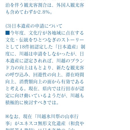
泊を伴う観光客割合は、外国人観光客
も含めてわずか2.8%。
(3)日本遺産の申請について
■今年度、文化庁が各地域に点在する
文化・伝統をひとつなぎのストーリー
として18件初認定した「日本遺産」制
度に、川越は申請をしなかったが、日
本遺産に認定されれば、川越のブラン
ド力の向上はもとより、新たな観光客
の呼び込み、回遊性の向上、滞在時間
向上、消費額向上の面から有効である
と考える。現在、県内では行田市が認
定に向け動いているようだが、川越も
積極的に検討すべきでは。
※なお、現在「川越氷川祭の山車行
事」がユネスコ無形文化遺産（和食や