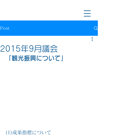
川越市長候補/前川越市議会議員
樋口なおき
Post
2015年9月議会
「観光振興について」
(1)成果指標について