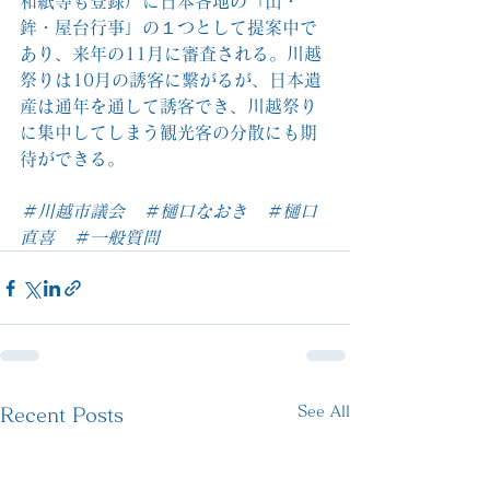
和紙等も登録）に日本各地の「山・
鉾・屋台行事」の１つとして提案中で
あり、来年の11月に審査される。川越
祭りは10月の誘客に繋がるが、日本遺
産は通年を通して誘客でき、川越祭り
に集中してしまう観光客の分散にも期
待ができる。
＃川越市議会　＃樋口なおき　＃樋口
直喜　＃一般質問
See All
Recent Posts