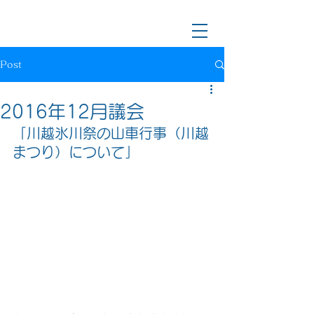
川越市長候補/前川越市議会議員
樋口なおき
Post
2016年12月議会
「川越氷川祭の山車行事（川越
まつり）について」