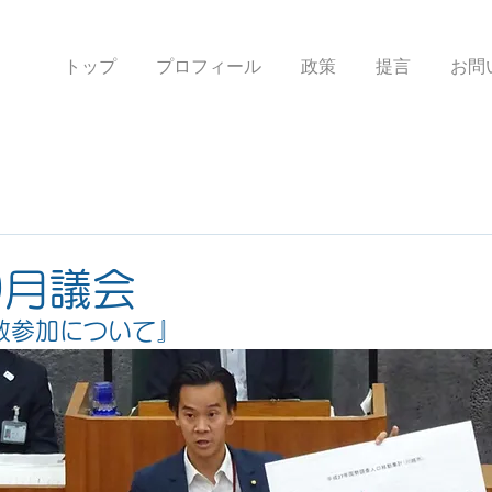
トップ
プロフィール
政策
提言
お問
9月議会
政参加について』