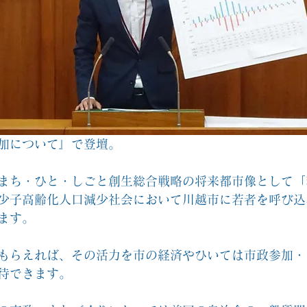
加について』で登壇。
まち・ひと・しごと創生総合戦略の将来都市像として「
少子高齢化人口減少社会において川越市に若者を呼び込
ます。
もらえれば、その活力を市の経済やひいては市政参加・
待できます。