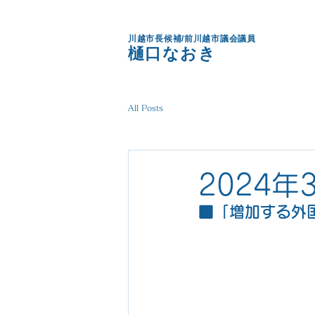
川越市長候補/前川越市議会議員
樋口なおき
All Posts
2024年
■「増加する外