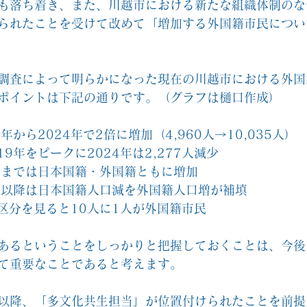
も落ち着き、また、川越市における新たな組織体制のな
られたことを受けて改めて「増加する外国籍市民につい
調査によって明らかになった現在の川越市における外国
ポイントは下記の通りです。（グラフは樋口作成）
年から2024年で2倍に増加（4,960人→10,035人）
19年をピークに2024年は2,277人減少
9年までは日本国籍・外国籍ともに増加
9年以降は日本国籍人口減を外国籍人口増が補填
歳区分を見ると10人に1人が外国籍市民
あるということをしっかりと把握しておくことは、今後
て重要なことであると考えます。
以降、「多文化共生担当」が位置付けられたことを前提